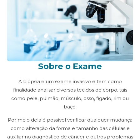
Raios-X Digital
Mamotomia
Biópsias
Agendamento
Resultados
Blog
Contato
Ouvidoria
Sobre o Exame
SIGA-NOS
A biópsia é um exame invasivo e tem como
finalidade analisar diversos tecidos do corpo, tais
como pele, pulmão, músculo, osso, fígado, rim ou
baço.
(19) 3475-8090
Por meio dela é possível verificar qualquer mudança
como alteração da forma e tamanho das células e
auxiliar no diagnóstico de câncer e outros problemas