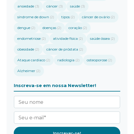
ansiedade
câncer
saúde
(3)
(3)
(3)
síndrome de down
tipos
câncer de ovário
(2)
(2)
(2)
dengue
doenças
coração
(2)
(2)
(2)
endometriose
atividade física
saúde óssea
(2)
(2)
(2)
obesidade
câncer de próstata
(2)
(2)
Ataque cardíaco
radiologia
osteoporose
(2)
(2)
(2)
Alzheimer
(2)
Inscreva-se em nossa Newsletter!