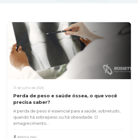
Raios-X Digital
Mamotomia
Biópsias
Agendamento
Resultados
Blog
Contato
Ouvidoria
SIGA-NOS
31 de julho de 2026
Perda de peso e saúde óssea, o que você
precisa saber?
(19) 3475-8090
A perda de peso é essencial para a saúde, sobretudo,
quando há sobrepeso ou há obesidade. O
emagrecimento...
Kelma Yaly