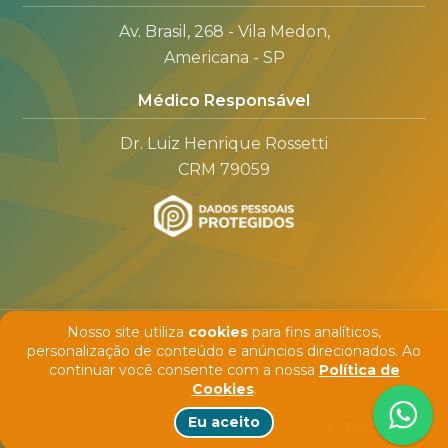
Av. Brasil, 268 - Vila Medon,
Americana - SP
Médico Responsável
Dr. Luiz Henrique Rossetti
CRM 79059
Nosso site utiliza
cookies
para fins analíticos,
personalização de conteúdo e anúncios direcionados. Ao
continuar você consente com a nossa
Política de
Cookies
.
© 2026 ROSSETTI DIAGNÓSTICO POR IMAGEM LTDA - CNPJ:
Eu aceito
03.158.710/0001-32 - Todos direitos reservados. by
DSConsult