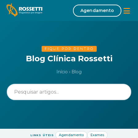
Agendamento
Início
Sobre
FIQUE POR DENTRO
Blog Clínica Rossetti
Missão | Visão | Valores
Início
›
Blog
Corpo Clínico
Exames
Tomografia Computadorizada
Mamografia
Densitometria Óssea
Ultrassonografia
Agendamento
Exames
LINKS ÚTEIS