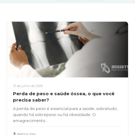
Raios-X Digital
Mamotomia
Biópsias
Agendamento
Resultados
Blog
Contato
Ouvidoria
SIGA-NOS
31 de julho de 2026
Perda de peso e saúde óssea, o que você
precisa saber?
(19) 3475-8090
A perda de peso é essencial para a saúde, sobretudo,
quando há sobrepeso ou há obesidade. O
emagrecimento...
Kelma Yaly