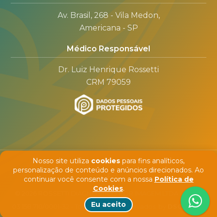
Av. Brasil, 268 - Vila Medon,
Americana - SP
Médico Responsável
Dr. Luiz Henrique Rossetti
CRM 79059
Nosso site utiliza
cookies
para fins analíticos,
personalização de conteúdo e anúncios direcionados. Ao
continuar você consente com a nossa
Política de
Cookies
.
© 2026 ROSSETTI DIAGNÓSTICO POR IMAGEM LTDA - CNPJ:
Eu aceito
03.158.710/0001-32 - Todos direitos reservados. by
DSConsult