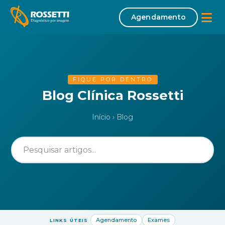
Agendamento
Início
Sobre
FIQUE POR DENTRO
Blog Clínica Rossetti
Missão | Visão | Valores
Início
›
Blog
Corpo Clínico
Exames
Tomografia Computadorizada
Mamografia
Densitometria Óssea
Ultrassonografia
Agendamento
Exames
LINKS ÚTEIS