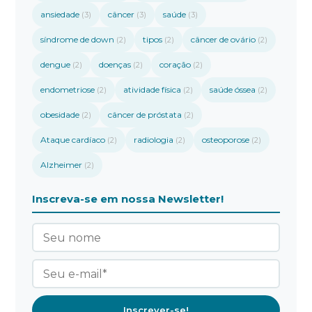
ansiedade
câncer
saúde
(3)
(3)
(3)
síndrome de down
tipos
câncer de ovário
(2)
(2)
(2)
dengue
doenças
coração
(2)
(2)
(2)
endometriose
atividade física
saúde óssea
(2)
(2)
(2)
obesidade
câncer de próstata
(2)
(2)
Ataque cardíaco
radiologia
osteoporose
(2)
(2)
(2)
Alzheimer
(2)
Inscreva-se em nossa Newsletter!