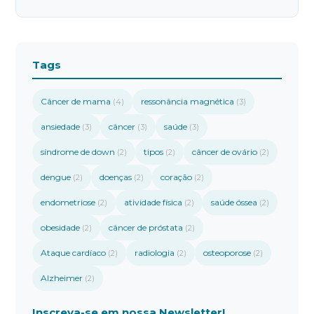
Tags
Câncer de mama
ressonância magnética
(4)
(3)
ansiedade
câncer
saúde
(3)
(3)
(3)
síndrome de down
tipos
câncer de ovário
(2)
(2)
(2)
dengue
doenças
coração
(2)
(2)
(2)
endometriose
atividade física
saúde óssea
(2)
(2)
(2)
obesidade
câncer de próstata
(2)
(2)
Ataque cardíaco
radiologia
osteoporose
(2)
(2)
(2)
Alzheimer
(2)
Inscreva-se em nossa Newsletter!