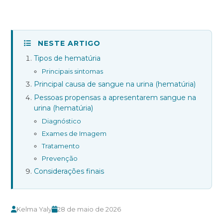
Raios-X Digital
Mamotomia
Biópsias
Agendamento
NESTE ARTIGO
Resultados
Tipos de hematúria
Blog
Principais sintomas
Contato
Principal causa de sangue na urina (hematúria)
Ouvidoria
Pessoas propensas a apresentarem sangue na
urina (hematúria)
Diagnóstico
SIGA-NOS
Exames de Imagem
Tratamento
Prevenção
Considerações finais
(19) 3475-8090
Kelma Yaly
28 de maio de 2026