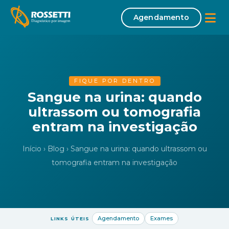
Agendamento
Início
Sobre
FIQUE POR DENTRO
Sangue na urina: quando
ultrassom ou tomografia
Missão | Visão | Valores
entram na investigação
Corpo Clínico
Início
›
Blog
›
Sangue na urina: quando ultrassom ou
Exames
tomografia entram na investigação
Tomografia Computadorizada
Mamografia
Densitometria Óssea
Ultrassonografia
Agendamento
Exames
LINKS ÚTEIS