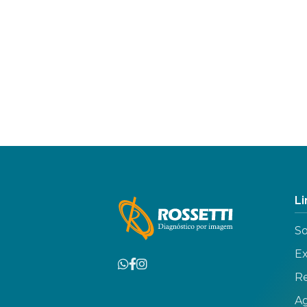
Li
So
E
Re
A