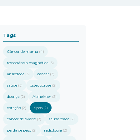
Tags
Câncer de mama
(4)
ressonância magnética
(3)
ansiedade
câncer
(3)
(3)
saúde
osteoporose
(3)
(2)
doença
Alzheimer
(2)
(2)
coração
tipos
(2)
(2)
câncer de ovário
saúde óssea
(2)
(2)
perda de peso
radiologia
(2)
(2)