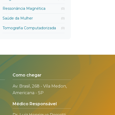
Ressonância Magnética
(0)
Saúde da Mulher
(0)
Tomografia Computadorizada
(0)
Como chegar
Av. Brasil, 268 - Vila Medon,
Americana - SP
Médico Responsável
Dr. Luiz Henrique Rossetti