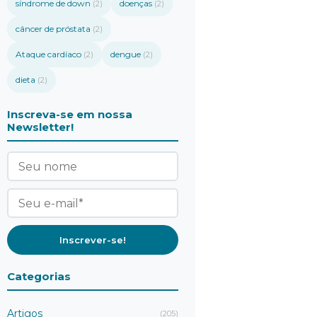
síndrome de down
doenças
(2)
(2)
câncer de próstata
(2)
Ataque cardíaco
dengue
(2)
(2)
dieta
(2)
Inscreva-se em nossa
Newsletter!
Categorias
Artigos
(205)