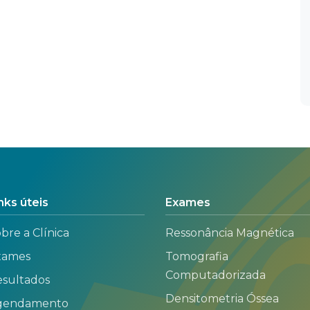
nks úteis
Exames
bre a Clínica
Ressonância Magnética
xames
Tomografia
Computadorizada
sultados
Densitometria Óssea
gendamento