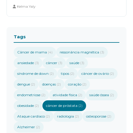
Kelma Yaly
Tags
Câncer de mama
ressonância magnética
(4)
(3)
ansiedade
câncer
saúde
(3)
(3)
(3)
síndrome de down
tipos
câncer de ovário
(2)
(2)
(2)
dengue
doenças
coração
(2)
(2)
(2)
endometriose
atividade física
saúde óssea
(2)
(2)
(2)
obesidade
câncer de próstata
(2)
(2)
Ataque cardíaco
radiologia
osteoporose
(2)
(2)
(2)
Alzheimer
(2)