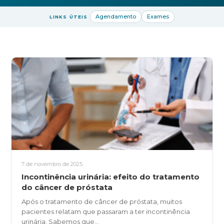
Raios-X Digital
Mamotomia
Agendamento
Exames
LINKS ÚTEIS
Biópsias
Agendamento
Resultados
Blog
Contato
Ouvidoria
SIGA-NOS
7 de novembro de 2025
(19) 3475-8090
Incontinência urinária: efeito do tratamento
do câncer de próstata
Após o tratamento de câncer de próstata, muitos
pacientes relatam que passaram a ter incontinência
urinária. Sabemos que...