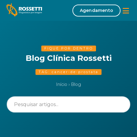
Agendamento
Início
Sobre
FIQUE POR DENTRO
Blog Clínica Rossetti
Missão | Visão | Valores
TAG: cancer-de-prostata
Corpo Clínico
Início
›
Blog
Exames
Tomografia Computadorizada
Mamografia
Densitometria Óssea
Ultrassonografia