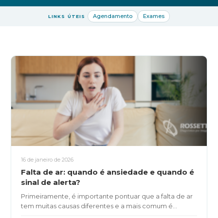
Raios-X Digital
Mamotomia
Agendamento
Exames
LINKS ÚTEIS
Biópsias
Agendamento
Resultados
Blog
Contato
Ouvidoria
SIGA-NOS
16 de janeiro de 2026
(19) 3475-8090
Falta de ar: quando é ansiedade e quando é
sinal de alerta?
Primeiramente, é importante pontuar que a falta de ar
tem muitas causas diferentes e a mais comum é...