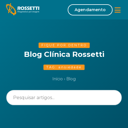
Agendamento
Início
Sobre
FIQUE POR DENTRO
Blog Clínica Rossetti
Missão | Visão | Valores
TAG: ansiedade
Corpo Clínico
Início
›
Blog
Exames
Tomografia Computadorizada
Mamografia
Densitometria Óssea
Ultrassonografia