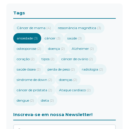
Tags
Câncer de mama
ressonância magnética
(4)
(3)
ansiedade
câncer
saúde
(3)
(3)
(3)
osteoporose
doença
Alzheimer
(2)
(2)
(2)
coração
tipos
câncer de ovário
(2)
(2)
(2)
saúde óssea
perda de peso
radiologia
(2)
(2)
(2)
síndrome de down
doenças
(2)
(2)
câncer de próstata
Ataque cardíaco
(2)
(2)
dengue
dieta
(2)
(2)
Inscreva-se em nossa Newsletter!